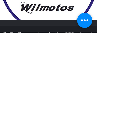
R. Dr. Boaventura Leite, 858 - Areal,
Pelotas - RS,
96080-480
, Brasil
53 3228-9746
53 99982-1754