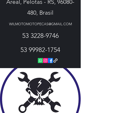
Areal, Pelotas - RS,
96080-
480
, Brasil
WILMOTOMOTOPECAS@GMAIL.COM
53 3228-9746
53 99982-1754